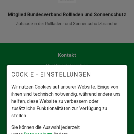
Mitglied Bundesverband Rollladen und Sonnenschutz
Zuhause in der Rollladen- und Sonnenschutzbranche.
Kontakt
Qualifizierte Beratung
COOKIE - EINSTELLUNGEN
Informationsmaterial anfordern
Wir nutzen Cookies auf unserer Website. Einige von
ihnen sind technisch notwendig, während andere uns
FAQ & Hilfecenter
helfen, diese Website zu verbessern oder
zusätzliche Funktionalitäten zur Verfügung zu
Häufige Fragen
stellen.
Downloadcenter
Video-Anleitungen
Sie können die Auswahl jederzeit