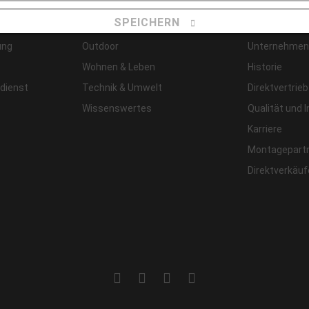
gen
Magazin
Unterneh
SPEICHERN
ung
Outdoor
Unternehmens
Details anzeigen
Wohnen & Leben
Historie
Impressum
|
Datenschutz
dienst
Technik & Umwelt
Direktvertrieb
Wissenswertes
Qualität und 
Karriere
Montagepart
Direktverkäu