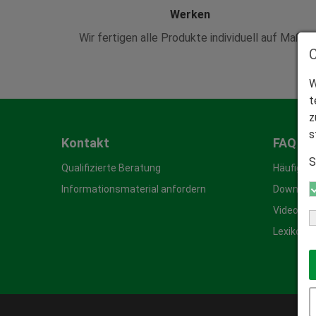
Werken
Wir fertigen alle Produkte individuell auf Maß.
W
t
z
s
Kontakt
FAQ & 
S
Qualifizierte Beratung
Häufige 
Informationsmaterial anfordern
Download
Video-An
Lexikon