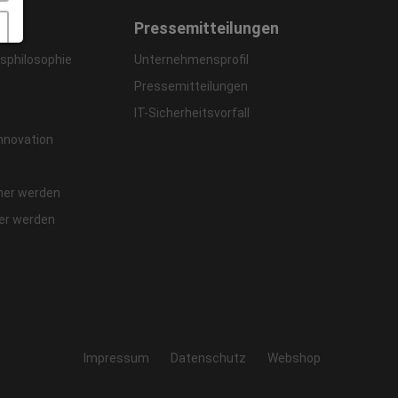
men
Pressemitteilungen
philosophie
Unternehmensprofil
Pressemitteilungen
IT-Sicherheitsvorfall
Innovation
ner werden
fer werden
Impressum
Datenschutz
Webshop