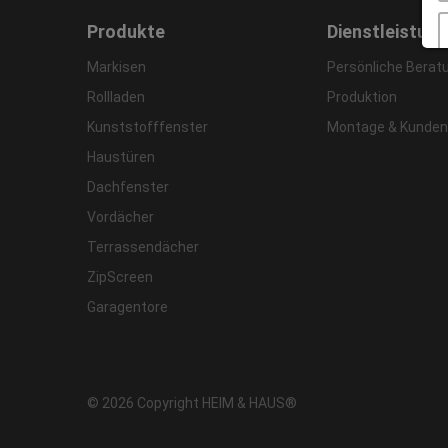
Produkte
Dienstleistun
Markisen
Persönliche Berat
Rollladen
Produktion
Kunststofffenster
Montage & Kunden
Haustüren
Dachfenster
Vordächer
Terrassendächer
ZipScreen
Garagentore
© 2026 Copyright HEIM & HAUS®