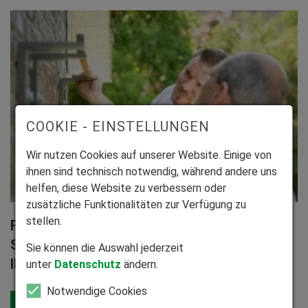
COOKIE - EINSTELLUNGEN
Wir nutzen Cookies auf unserer Website. Einige von
ihnen sind technisch notwendig, während andere uns
helfen, diese Website zu verbessern oder
zusätzliche Funktionalitäten zur Verfügung zu
stellen.
Fachgerechte Montage und bundesweiter
Service durch eigene Montagepartner aus
Sie können die Auswahl jederzeit
Ihrer Region
unter
Datenschutz
ändern.
Notwendige Cookies
Jetzt Beratungstermin vereinbaren!