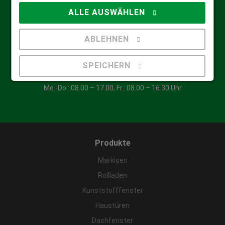
ALLE AUSWÄHLEN
Video-Anleitungen
Lexikon
ABLEHNEN
Kunden-Service-Center
SPEICHERN
+49 (0) 203 / 40 64 40
Mo.-Do.: 08.00 – 17.00, Fr.: 08.00 – 16.30 Uhr
Details anzeigen
Impressum
|
Datenschutz
Produkte
Markisen
Rollladen
Kunststofffenster
Haustüren
Dachfenster