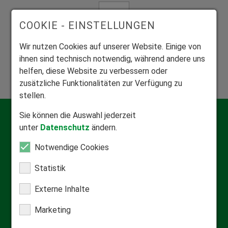
COOKIE - EINSTELLUNGEN
Wir nutzen Cookies auf unserer Website. Einige von
Mitglied Bundesverband Rollladen und Sonnenschutz
ihnen sind technisch notwendig, während andere uns
Zuhause in der Rollladen- und Sonnenschutzbranche.
helfen, diese Website zu verbessern oder
zusätzliche Funktionalitäten zur Verfügung zu
stellen.
Sie können die Auswahl jederzeit
Kontakt
unter
Datenschutz
ändern.
Qualifizierte Beratung
Notwendige Cookies
Informationsmaterial anfordern
Statistik
Externe Inhalte
FAQ & Hilfecenter
Marketing
Häufige Fragen
Downloadcenter