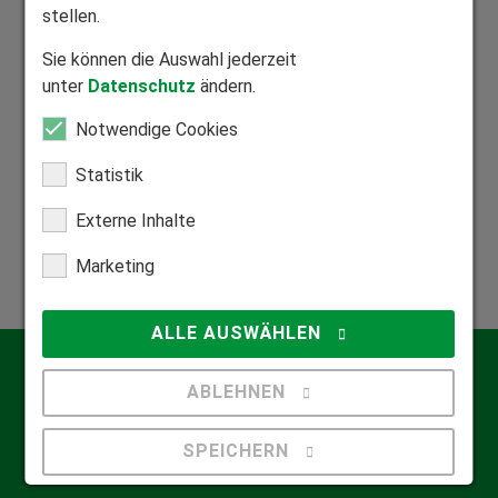
stellen.
Mitglied Bundesverband Direktvertrieb
Sie können die Auswahl jederzeit
Seriöser Direktvertrieb zum Nutzen unserer Kunden.
unter
Datenschutz
ändern.
Notwendige Cookies
Statistik
Externe Inhalte
Mitglied Bundesverband Rollladen und Sonnenschutz
Zuhause in der Rollladen- und Sonnenschutzbranche.
Marketing
ALLE AUSWÄHLEN
Kontakt
ABLEHNEN
Qualifizierte Beratung
Informationsmaterial anfordern
SPEICHERN