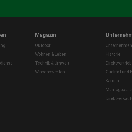
gen
Magazin
Unterneh
ung
Outdoor
Unternehmens
Wohnen & Leben
Historie
dienst
Technik & Umwelt
Direktvertrieb
Wissenswertes
Qualität und 
Karriere
Montagepart
Direktverkäu