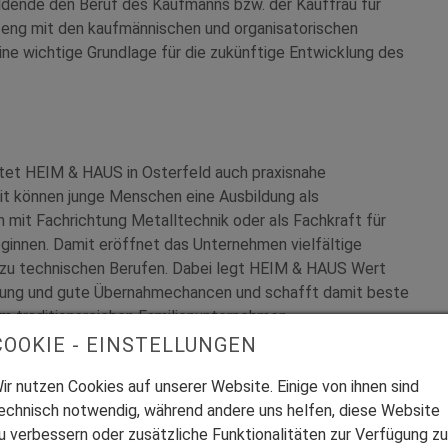
ldende den Beruf des Kaufmanns bzw. der Kauffrau für
 eng mit den kaufmännischen und organisatorischen
ne wichtige Grundlage für die zukünftige Entwicklung des
tet HEIM & HAUS in Osterfeld auch praxisnahe
it können junge Menschen eine Ausbildung als
n mit Fachrichtung Metalltechnik oder als Fachkraft für
ginnen. Damit eröffnet das Unternehmen vielfältige
n zu technischen Berufen. Dabei legt HEIM & HAUS Wert
derung und gute Übernahmechancen und schafft damit beste
em traditionsreichen Familienunternehmen.
COOKIE - EINSTELLUNGEN
 der Nachwuchsförderung und zählt laut der Studie
ir nutzen Cookies auf unserer Website. Einige von ihnen sind
gazins Capital regelmäßig zu Deutschlands besten
echnisch notwendig, während andere uns helfen, diese Website
u verbessern oder zusätzliche Funktionalitäten zur Verfügung zu