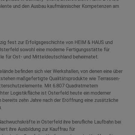
 Talente und den Ausbau kaufmännischer Kompetenzen am
ipzig fest zur Erfolgsgeschichte von HEIM & HAUS und
n Osterfeld sowohl eine moderne Fertigungsstätte für
ale für Ost- und Mitteldeutschland beheimatet.
ände befinden sich vier Werkshallen, von denen eine über
ntstehen maßgefertigte Qualitätsprodukte wie Terrassen-
tterschutzelemente. Mit 6.807 Quadratmetern
ter Logistikfläche ist Osterfeld heute ein moderner
m bereits zehn Jahre nach der Eröffnung eine zusätzliche
.
achwuchskräfte in Osterfeld ihre berufliche Laufbahn bei
rt ihre Ausbildung zur Kauffrau für