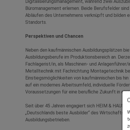
Digitalisierungsmanagement, während zwei Auszubi
Büromanagement erlernen. Beide Berufsfelder sind
Abläufen des Unternehmens verknüpft und bilden ei
Standorts.
Perspektiven und Chancen
Neben den kaufmännischen Ausbildungsplätzen bie
Ausbildungsberufe im Produktionsbereich an. Derze
Fachlagerist/in, als Maschinen- und Anlagenführer/i
Metalltechnik mit Fachrichtung Montagetechnik be
Einstiegsmöglichkeiten von kaufmännischen bis hi
auf ein modernes Arbeitsumfeld, individuelle För
Voraussetzungen für eine berufliche Zukunft in ein
Seit über 45 Jahren engagiert sich HEIM & HAUS in
W
„Deutschlands beste Ausbilder“ des Wirtschaftsma
t
Ausbildungsbetrieben.
z