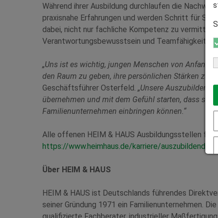
s
Während ihrer Ausbildung durchlaufen die Nachwuc
praxisnahe Erfahrungen und werden Schritt für Schri
S
dabei, nicht nur fachliche Kompetenz zu vermitteln,
Verantwortungsbewusstsein und Teamfähigkeit zu 
„Uns ist es wichtig, jungen Menschen von Anfang an
den Raum zu geben, ihre persönlichen Stärken zu e
Geschäftsführer Osterfeld.
„Unsere Auszubildenden
übernehmen und mit dem Gefühl starten, dass sie hie
Familienunternehmen einbringen können.“
Alle offenen HEIM & HAUS Ausbildungsstellen für 2
https://www.heimhaus.de/karriere/auszubildende/
Über HEIM & HAUS
HEIM & HAUS ist Deutschlands führendes Direktve
seiner Gründung 1971 ein Familienunternehmen. Die
qualifizierte Fachberater, industrieller Maßfertigun