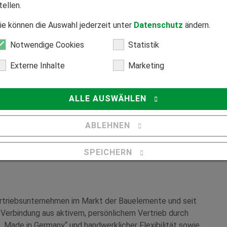
tellen.
hskräfte alle wesentlichen Abteilungen, sammeln
tt an eigenständige Aufgaben herangeführt. Ziel ist es
ie können die Auswahl jederzeit unter
Datenschutz
ändern.
 sondern ebenso Eigeninitiative,
fördern.
Notwendige Cookies
Statistik
Externe Inhalte
Marketing
 nicht nur Fachwissen zu vermitteln, sondern ihnen auch
ntwickeln“
, sagt Christopher Kaschta, technischer
 sollen sich bei uns wohlfühlen, Verantwortung
ALLE AUSWÄHLEN
r ihre Zukunft gestalten und sich aktiv in das
ABLEHNEN
026 finden Sie unter:
SPEICHERN
Details anzeigen
Impressum
|
Datenschutz
rtriebsunternehmen im Markt der Bauelemente und seit
 Verbindung aus aktivem, persönlichem Vertrieb durch
g „Made in Germany“ und handwerklicher Flexibilität sowie