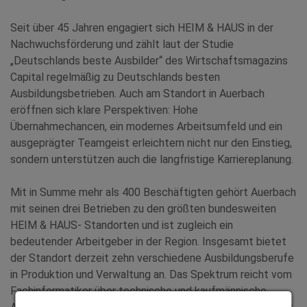
Seit über 45 Jahren engagiert sich HEIM & HAUS in der
Nachwuchsförderung und zählt laut der Studie
„Deutschlands beste Ausbilder“ des Wirtschaftsmagazins
Capital regelmäßig zu Deutschlands besten
Ausbildungsbetrieben. Auch am Standort in Auerbach
eröffnen sich klare Perspektiven: Hohe
Übernahmechancen, ein modernes Arbeitsumfeld und ein
ausgeprägter Teamgeist erleichtern nicht nur den Einstieg,
sondern unterstützen auch die langfristige Karriereplanung.
Mit in Summe mehr als 400 Beschäftigten gehört Auerbach
mit seinen drei Betrieben zu den größten bundesweiten
HEIM & HAUS- Standorten und ist zugleich ein
bedeutender Arbeitgeber in der Region. Insgesamt bietet
der Standort derzeit zehn verschiedene Ausbildungsberufe
in Produktion und Verwaltung an. Das Spektrum reicht vom
Fachinformatiker über technische und kaufmännische