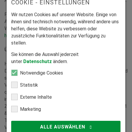
Ausbildungswege bis hin zu Metalltechnik und Mechatronik.
COOKIE - EINSTELLUNGEN
Für 2026 sind wir bereits jetzt auf der Suche nach
Wir nutzen Cookies auf unserer Website. Einige von
Auszubildenden. Schauen Sie sich gerne auf unserer
ihnen sind technisch notwendig, während andere uns
Website um:
helfen, diese Website zu verbessern oder
https://www.heimhaus.de/karriere/auszubildende/
zusätzliche Funktionalitäten zur Verfügung zu
stellen.
Über HEIM & HAUS
Sie können die Auswahl jederzeit
unter
Datenschutz
ändern.
HEIM & HAUS ist Deutschlands führendes
Direktvertriebsunternehmen im Markt der Bauelemente und
Notwendige Cookies
seit seiner Gründung 1971 ein Familienunternehmen. Die
Statistik
Verbindung aus aktivem, persönlichem Vertrieb durch
qualifizierte Fachberater, industrieller Maßfertigung „Made
Externe Inhalte
in Germany“ und handwerklicher Flexibilität sowie
Zuverlässigkeit sind Kennzeichen des Unternehmens. HEIM
Marketing
& HAUS liefert Kunststofffenster, Rollladen,
Terrassendächer, Dachfenster, Dachfensterrollläden,
ALLE AUSWÄHLEN
Vordächer, Markisen- und Sonnenschutzsysteme, Textil-