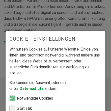
froh unseren Partnern und auch unseren Mitarbeiterinnen
und Mitarbeitern in Produktion und Verwaltung ein starkes,
zukunftsgerichtetes Signal zu senden und unterstreichen,
dass HEIM & HAUS mit einer großen Kontinuität in Führung
und Strategie in die Zukunft geht – gerade auch in diesen
unsicheren Zeiten.“
COOKIE - EINSTELLUNGEN
Pressemitteilung als PDF downloaden
Wir nutzen Cookies auf unserer Website. Einige von
ihnen sind technisch notwendig, während andere uns
helfen, diese Website zu verbessern oder
zusätzliche Funktionalitäten zur Verfügung zu
stellen.
Sie können die Auswahl jederzeit
unter
Datenschutz
ändern.
Notwendige Cookies
Statistik
Exklusive Bauelemente aus vier zertifizierten Werken