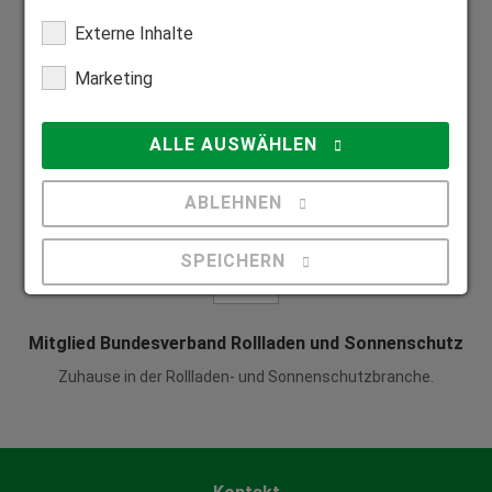
Wir fertigen alle Produkte individuell auf Maß.
Externe Inhalte
Marketing
ALLE AUSWÄHLEN
Mitglied Bundesverband Direktvertrieb
Seriöser Direktvertrieb zum Nutzen unserer Kunden.
ABLEHNEN
SPEICHERN
Details anzeigen
Mitglied Bundesverband Rollladen und Sonnenschutz
Impressum
|
Datenschutz
Zuhause in der Rollladen- und Sonnenschutzbranche.