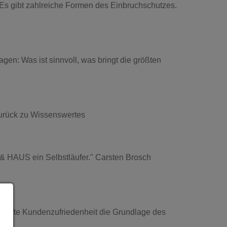
s gibt zahlreiche Formen des Einbruchschutzes.
en: Was ist sinnvoll, was bringt die größten
urück zu Wissenswertes
 & HAUS ein Selbstläufer." Carsten Brosch
erhafte Kundenzufriedenheit die Grundlage des