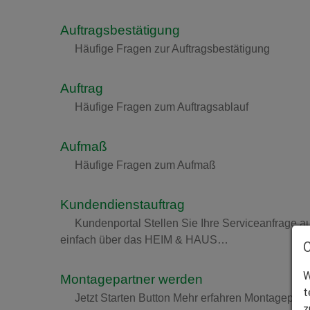
Auftragsbestätigung
Häufige Fragen zur Auftragsbestätigung
Auftrag
Häufige Fragen zum Auftragsablauf
Aufmaß
Häufige Fragen zum Aufmaß
Kundendienstauftrag
Kundenportal Stellen Sie Ihre Serviceanfrage 
einfach über das HEIM & HAUS…
W
Montagepartner werden
t
Jetzt Starten Button Mehr erfahren Montagepartn
z