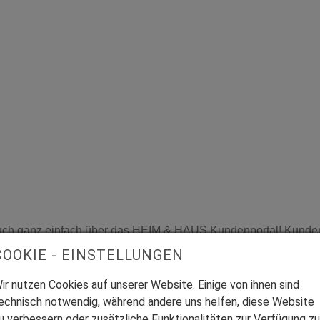
auch ganz einfach über das HEIM & HAUS Kundenportal! Kundenp
COOKIE - EINSTELLUNGEN
ir nutzen Cookies auf unserer Website. Einige von ihnen sind
echnisch notwendig, während andere uns helfen, diese Website
er - Häufige Fragen Ihre Vorteile in einer Partnerschaft mit 
u verbessern oder zusätzliche Funktionalitäten zur Verfügung zu