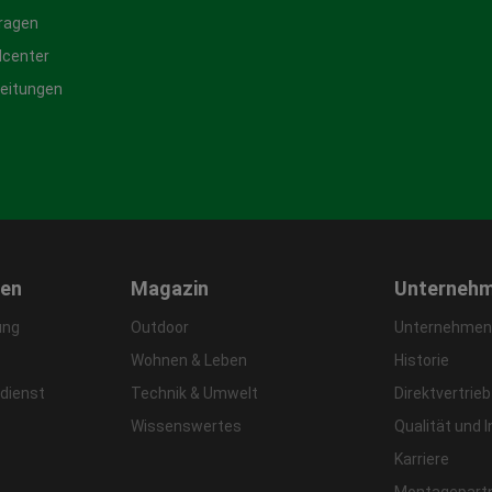
Fragen
center
leitungen
gen
Magazin
Unterneh
ung
Outdoor
Unternehmens
Wohnen & Leben
Historie
dienst
Technik & Umwelt
Direktvertrieb
Wissenswertes
Qualität und 
Karriere