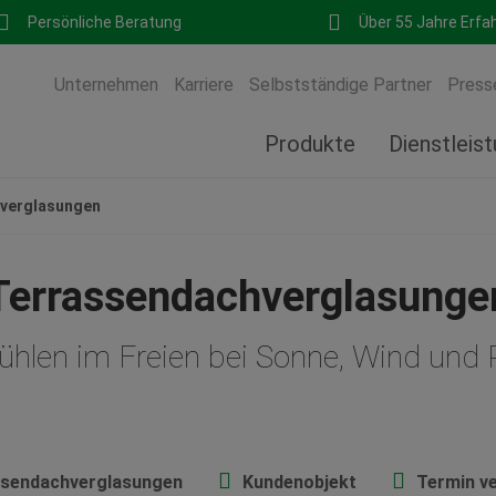
Persönliche Beratung
Über 55 Jahre Erfa
Unternehmen
Karriere
Selbstständige Partner
Press
Produkte
Dienstleis
verglasungen
Terrassendachverglasunge
ühlen im Freien bei Sonne, Wind und
ssendachverglasungen
Kundenobjekt
Termin v