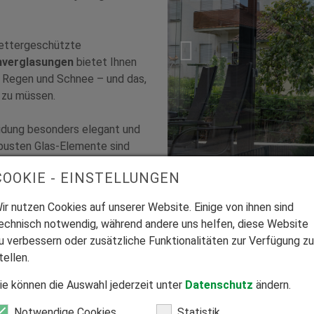
 wettergeschützte
hverglasungen
bietet Ihnen
, Regen und Schnee – und das,
n zu müssen.
eidung besonders elegant und
robusten Glas-Elemente sind
e, die Wert auf Langlebigkeit
COOKIE - EINSTELLUNGEN
ir nutzen Cookies auf unserer Website. Einige von ihnen sind
chutz bei plötzlichen
echnisch notwendig, während andere uns helfen, diese Website
e Ihren geschützten
u verbessern oder zusätzliche Funktionalitäten zur Verfügung zu
bilität. Optional mit
tellen.
freiheit.
ie können die Auswahl jederzeit unter
Datenschutz
ändern.
Notwendige Cookies
Statistik