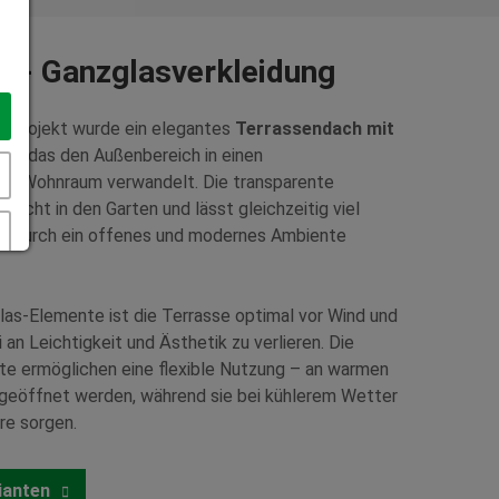
ke - Ganzglasverkleidung
nprojekt wurde ein elegantes
Terrassendach mit
iert, das den Außenbereich in einen
ten Wohnraum verwandelt. Die transparente
 Sicht in den Garten und lässt gleichzeitig viel
 wodurch ein offenes und modernes Ambiente
as-Elemente ist die Terrasse optimal vor Wind und
an Leichtigkeit und Ästhetik zu verlieren. Die
e ermöglichen eine flexible Nutzung – an warmen
 geöffnet werden, während sie bei kühlerem Wetter
re sorgen.
ianten