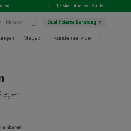
hrung
1,4 Mio zufriedene Kunden
e
Messen
Qualifizierte Beratung
tungen
Magazin
Kundenservice
n
 Regen
ereinbaren