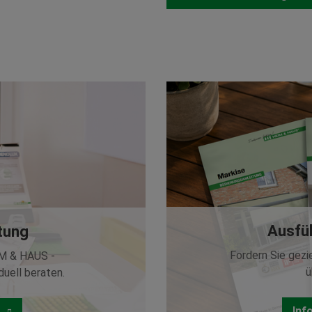
Ausfüh
atung
Fordern Sie gezi
IM & HAUS -
ü
duell beraten.
Inf