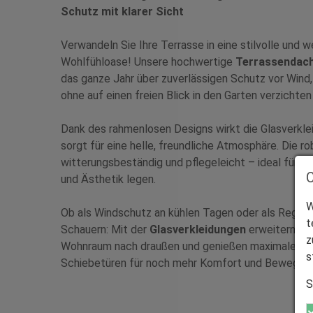
Schutz mit klarer Sicht
Verwandeln Sie Ihre Terrasse in eine stilvolle und
Wohlfühloase! Unsere hochwertige
Terrassendac
das ganze Jahr über zuverlässigen Schutz vor Wind
ohne auf einen freien Blick in den Garten verzichte
Dank des rahmenlosen Designs wirkt die Glasverkl
sorgt für eine helle, freundliche Atmosphäre. Die 
witterungsbeständig und pflegeleicht – ideal für all
und Ästhetik legen.
W
Ob als Windschutz an kühlen Tagen oder als Regens
t
Schauern: Mit der
G
lasverkleidungen
erweitern Si
z
Wohnraum nach draußen und genießen maximale Flexi
s
Schiebetüren für noch mehr Komfort und Bewegungs
S