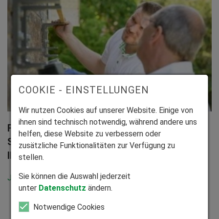
COOKIE - EINSTELLUNGEN
Wir nutzen Cookies auf unserer Website. Einige von
ihnen sind technisch notwendig, während andere uns
Fachgerechte Montage und bundesweiter
helfen, diese Website zu verbessern oder
Service durch eigene Montagepartner aus
zusätzliche Funktionalitäten zur Verfügung zu
Ihrer Region
stellen.
Sie können die Auswahl jederzeit
Jetzt Beratungstermin vereinbaren!
unter
Datenschutz
ändern.
Notwendige Cookies