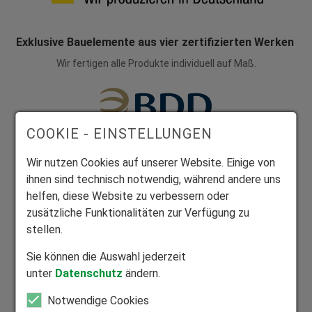
Exklusive Bauelemente aus vier zertifizierten Werken
Wir fertigen alle Produkte individuell auf Maß.
COOKIE - EINSTELLUNGEN
Mitglied Bundesverband Direktvertrieb
Wir nutzen Cookies auf unserer Website. Einige von
Seriöser Direktvertrieb zum Nutzen unserer Kunden.
ihnen sind technisch notwendig, während andere uns
helfen, diese Website zu verbessern oder
zusätzliche Funktionalitäten zur Verfügung zu
stellen.
Sie können die Auswahl jederzeit
Mitglied Bundesverband Rollladen und Sonnenschutz
unter
Datenschutz
ändern.
Zuhause in der Rollladen- und Sonnenschutzbranche.
Notwendige Cookies