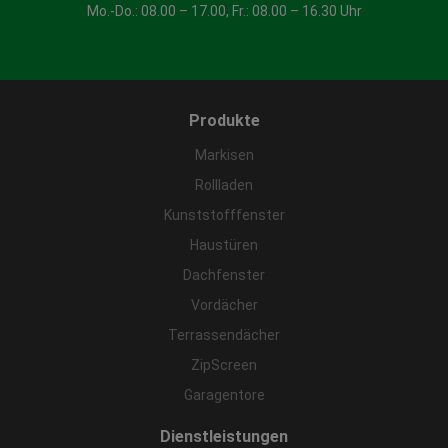
Mo.-Do.: 08.00 – 17.00, Fr.: 08.00 – 16.30 Uhr
Produkte
Markisen
Rollladen
Kunststofffenster
Haustüren
Dachfenster
Vordächer
Terrassendächer
ZipScreen
Garagentore
Dienstleistungen