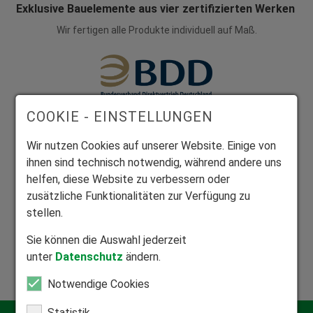
Exklusive Bauelemente aus vier zertifizierten Werken
Wir fertigen alle Produkte individuell auf Maß.
COOKIE - EINSTELLUNGEN
Mitglied Bundesverband Direktvertrieb
Seriöser Direktvertrieb zum Nutzen unserer Kunden.
Wir nutzen Cookies auf unserer Website. Einige von
ihnen sind technisch notwendig, während andere uns
helfen, diese Website zu verbessern oder
zusätzliche Funktionalitäten zur Verfügung zu
stellen.
Mitglied Bundesverband Rollladen und Sonnenschutz
Sie können die Auswahl jederzeit
Zuhause in der Rollladen- und Sonnenschutzbranche.
unter
Datenschutz
ändern.
Notwendige Cookies
Statistik