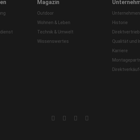
gen
Magazin
Unterneh
ung
Outdoor
Unternehmens
Wohnen & Leben
Historie
dienst
Technik & Umwelt
Direktvertrieb
Wissenswertes
Qualität und 
Karriere
Montagepart
Direktverkäu