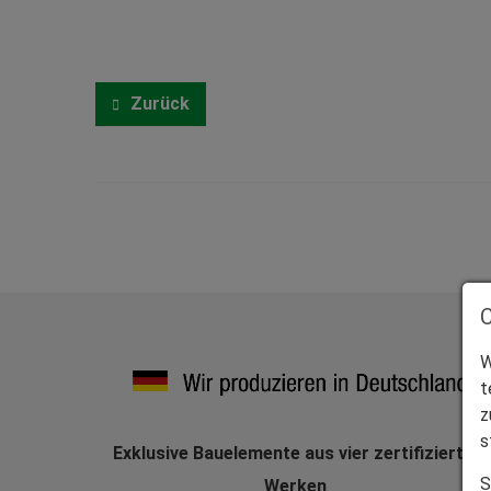
Zurück
W
t
z
s
Exklusive Bauelemente aus vier zertifizierten
S
Werken