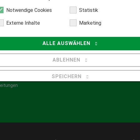
Z
Notwendige Cookies
Statistik
Externe Inhalte
Marketing
ALLE AUSWÄHLEN
Hilfecenter
ABLEHNEN
Fragen
SPEICHERN
center
leitungen
Details anzeigen
Impressum
|
Datenschutz