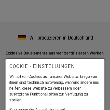
Exklusive Bauelemente aus vier zertifizierten Werken
Wir fertigen alle Produkte individuell auf Maß.
COOKIE - EINSTELLUNGEN
Wir nutzen Cookies auf unserer Website. Einige von
ihnen sind technisch notwendig, während andere uns
helfen, diese Website zu verbessern oder
Mitglied Bundesverband Direktvertrieb
zusätzliche Funktionalitäten zur Verfügung zu
stellen.
Seriöser Direktvertrieb zum Nutzen unserer Kunden.
Sie können die Auswahl jederzeit