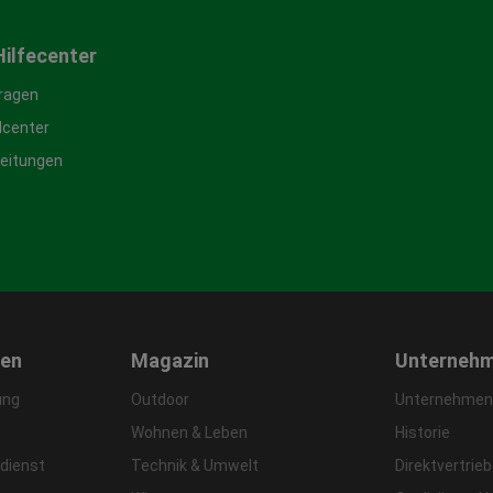
Hilfecenter
Fragen
center
leitungen
gen
Magazin
Unterneh
ung
Outdoor
Unternehmens
Wohnen & Leben
Historie
dienst
Technik & Umwelt
Direktvertrieb