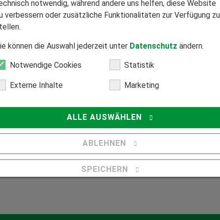
der richtige Sonnenschutz für
echnisch notwendig, während andere uns helfen, diese Website
Ihre Terrasse?
u verbessern oder zusätzliche Funktionalitäten zur Verfügung zu
tellen.
ie können die Auswahl jederzeit unter
Datenschutz
ändern.
Notwendige Cookies
Statistik
Externe Inhalte
Marketing
ALLE AUSWÄHLEN
Mitglied Bundesverband Direktvertrieb
ABLEHNEN
Seriöser Direktvertrieb zum Nutzen unserer Kunden.
SPEICHERN
Z
Details anzeigen
Impressum
|
Datenschutz