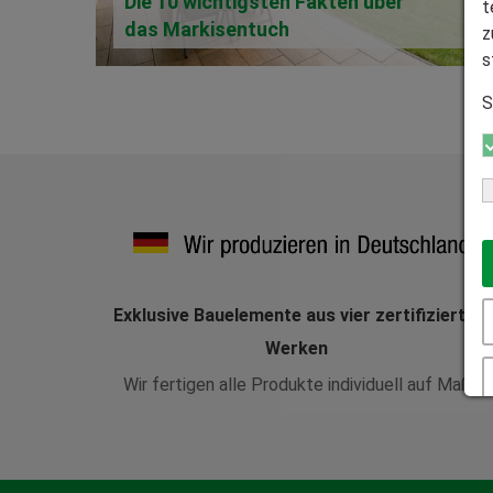
Die 10 wichtigsten Fakten über
t
das Markisentuch
z
s
S
Exklusive Bauelemente aus vier zertifizierten
Werken
Wir fertigen alle Produkte individuell auf Maß.