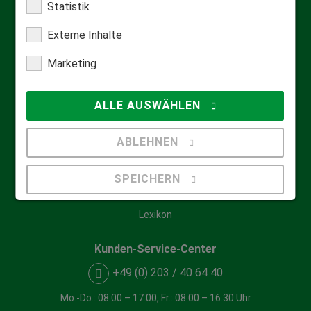
Statistik
Kontakt
Externe Inhalte
Qualifizierte Beratung
Marketing
Informationsmaterial anfordern
ALLE AUSWÄHLEN
FAQ & Hilfecenter
ABLEHNEN
Häufige Fragen
Downloadcenter
SPEICHERN
Video-Anleitungen
Lexikon
Details anzeigen
Impressum
|
Datenschutz
Kunden-Service-Center
+49 (0) 203 / 40 64 40
Mo.-Do.: 08.00 – 17.00, Fr.: 08.00 – 16.30 Uhr