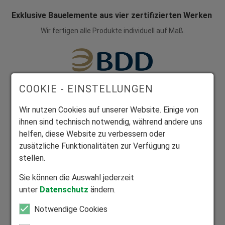
Exklusive Bauelemente aus vier zertifizierten Werken
Wir fertigen alle Produkte individuell auf Maß.
COOKIE - EINSTELLUNGEN
Mitglied Bundesverband Direktvertrieb
Wir nutzen Cookies auf unserer Website. Einige von
Seriöser Direktvertrieb zum Nutzen unserer Kunden.
ihnen sind technisch notwendig, während andere uns
helfen, diese Website zu verbessern oder
zusätzliche Funktionalitäten zur Verfügung zu
stellen.
Mitglied Bundesverband Rollladen und Sonnenschutz
Sie können die Auswahl jederzeit
unter
Datenschutz
ändern.
Zuhause in der Rollladen- und Sonnenschutzbranche.
Notwendige Cookies