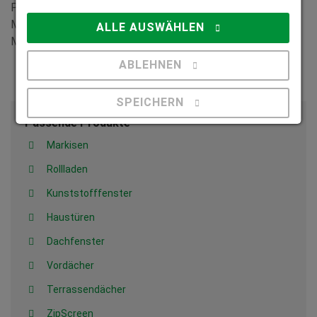
Produktentwicklung, Beratung und Vertrieb, Produktion,
Montage und Kundendienst um Nutzen von mehr als 1,4
ALLE AUSWÄHLEN
Millionen Kunden.
ABLEHNEN
SPEICHERN
Passende Produkte
Details anzeigen
Markisen
Rollladen
Impressum
|
Datenschutz
Kunststofffenster
Haustüren
Dachfenster
Vordächer
Terrassendächer
ZipScreen