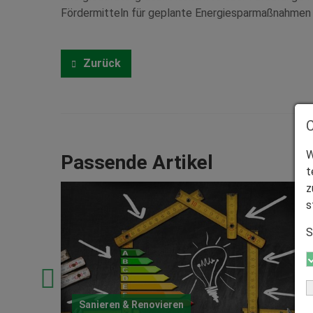
Fördermitteln für geplante Energiesparmaßnahmen 
Zurück
W
Passende Artikel
t
z
s
S
Sanieren & Renovieren