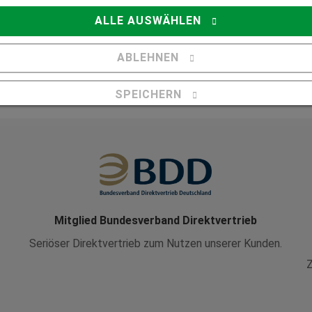
ALLE AUSWÄHLEN
8 Fakten über Dämmung und
Heizung
ABLEHNEN
SPEICHERN
Details anzeigen
Impressum
|
Datenschutz
Mitglied Bundesverband Direktvertrieb
Seriöser Direktvertrieb zum Nutzen unserer Kunden.
Z