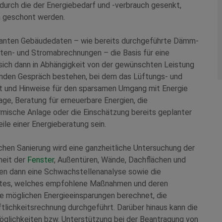
 durch die der Energiebedarf und -verbrauch gesenkt,
a geschont werden.
elevanten Gebäudedaten – wie bereits durchgeführte Dämm-
ten- und Stromabrechnungen – die Basis für eine
sich dann in Abhängigkeit von der gewünschten Leistung
enden Gespräch bestehen, bei dem das Lüftungs- und
rt und Hinweise für den sparsamen Umgang mit Energie
ge, Beratung für erneuerbare Energien, die
rmische Anlage oder die Einschätzung bereits geplanter
e einer Energieberatung sein.
chen Sanierung wird eine ganzheitliche Untersuchung der
heit der
Fenster
, Außentüren, Wände, Dachflächen und
gen dann eine Schwachstellenanalyse sowie die
eptes, welches empfohlene Maßnahmen und deren
e möglichen Energieeinsparungen berechnet, die
tlichkeitsrechnung durchgeführt. Darüber hinaus kann die
glichkeiten bzw. Unterstützung bei der Beantragung von