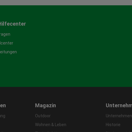
Hilfecenter
Fragen
center
leitungen
gen
Magazin
Unterneh
ung
Outdoor
Unternehmens
Wohnen & Leben
Historie