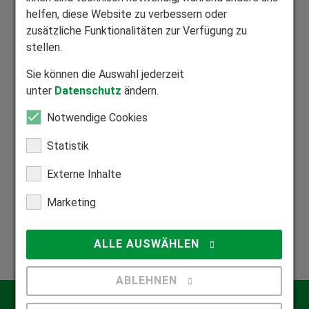
Wir fertigen alle Produkte individuell auf Maß.
helfen, diese Website zu verbessern oder
zusätzliche Funktionalitäten zur Verfügung zu
stellen.
Sie können die Auswahl jederzeit
unter
Datenschutz
ändern.
Mitglied Bundesverband Direktvertrieb
Notwendige Cookies
Seriöser Direktvertrieb zum Nutzen unserer Kunden.
Statistik
Externe Inhalte
Marketing
Mitglied Bundesverband Rollladen und Sonnenschutz
Zuhause in der Rollladen- und Sonnenschutzbranche.
ALLE AUSWÄHLEN
ABLEHNEN
Kontakt