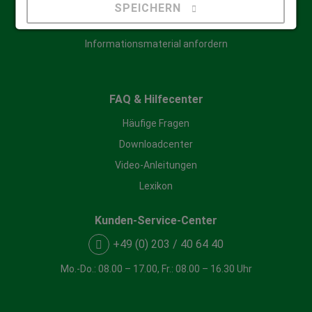
SPEICHERN
Qualifizierte Beratung
Informationsmaterial anfordern
Details anzeigen
Impressum
|
Datenschutz
FAQ & Hilfecenter
Häufige Fragen
Downloadcenter
Video-Anleitungen
Lexikon
Kunden-Service-Center
+49 (0) 203 / 40 64 40
Mo.-Do.: 08.00 – 17.00, Fr.: 08.00 – 16.30 Uhr