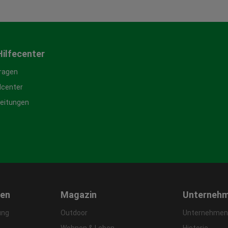
Hilfecenter
Fragen
center
leitungen
gen
Magazin
Unterneh
ung
Outdoor
Unternehmens