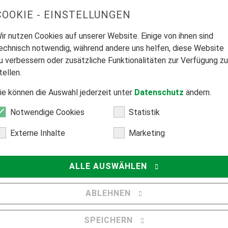
COOKIE - EINSTELLUNGEN
ir nutzen Cookies auf unserer Website. Einige von ihnen sind
echnisch notwendig, während andere uns helfen, diese Website
tähle von besonderem Reinheitsgrad bezeichnet man als Edelstah
u verbessern oder zusätzliche Funktionalitäten zur Verfügung zu
tellen.
ie können die Auswahl jederzeit unter
Datenschutz
ändern.
des Muster bezeichnet, meist in Zusammenhang mit Stoffen oder 
Notwendige Cookies
Statistik
ie…
Externe Inhalte
Marketing
tet die staatliche Aufgabe, historische Gebäude, sogenannte B
ALLE AUSWÄHLEN
ABLEHNEN
et man das Gefälle, also die Steilheit, eines Daches. Diese 
SPEICHERN