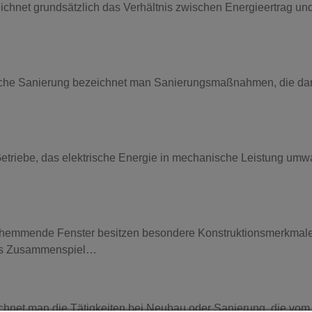
eichnet grundsätzlich das Verhältnis zwischen Energieertrag un
sche Sanierung bezeichnet man Sanierungsmaßnahmen, die dara
 Getriebe, das elektrische Energie in mechanische Leistung umwa
hemmende Fenster besitzen besondere Konstruktionsmerkmale,
das Zusammenspiel…
eichnet man die Tätigkeiten bei Neubau oder Sanierung, die vo