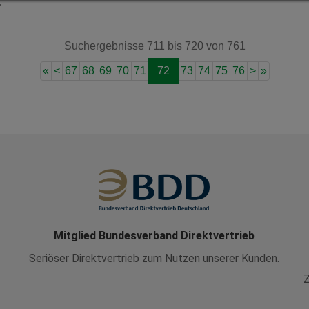
…
Details anzeigen
Impressum
|
Datenschutz
Suchergebnisse 711 bis 720 von 761
«
<
67
68
69
70
71
72
73
74
75
76
>
»
Mitglied Bundesverband Direktvertrieb
Seriöser Direktvertrieb zum Nutzen unserer Kunden.
Z