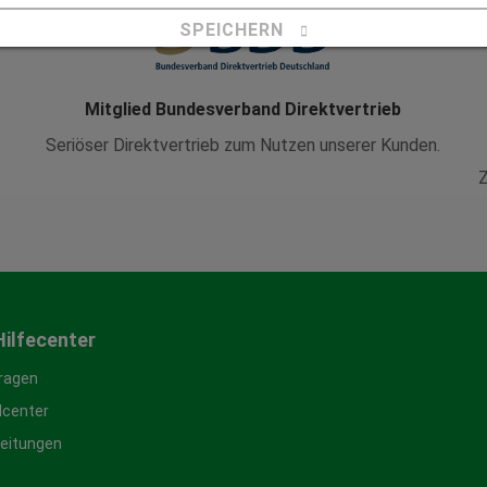
SPEICHERN
Details anzeigen
Mitglied Bundesverband Direktvertrieb
Impressum
|
Datenschutz
Seriöser Direktvertrieb zum Nutzen unserer Kunden.
Z
Hilfecenter
Fragen
center
leitungen