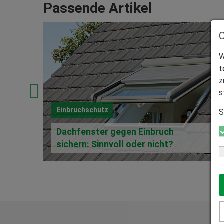
Passende Artikel
W
t
z
s
Einbruchschutz
S
Dachfenster gegen Einbruch
sichern: Sinnvoll oder nicht?