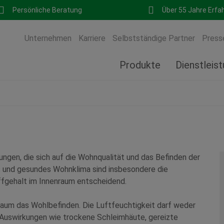
Persönliche Beratung
Über 55 Jahre Erfa
Unternehmen
Karriere
Selbstständige Partner
Press
Produkte
Dienstleis
gen, die sich auf die Wohnqualität und das Befinden der
 und gesundes Wohnklima sind insbesondere die
ffgehalt im Innenraum entscheidend.
nraum das Wohlbefinden. Die Luftfeuchtigkeit darf weder
e Auswirkungen wie trockene Schleimhäute, gereizte