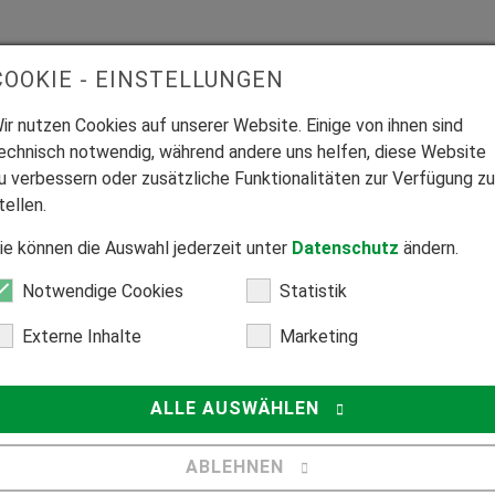
COOKIE - EINSTELLUNGEN
ir nutzen Cookies auf unserer Website. Einige von ihnen sind
echnisch notwendig, während andere uns helfen, diese Website
u verbessern oder zusätzliche Funktionalitäten zur Verfügung zu
tellen.
Sanieren & Renovieren
ie können die Auswahl jederzeit unter
Datenschutz
ändern.
Alte Fenster renovieren oder
Notwendige Cookies
Statistik
austauschen?
Externe Inhalte
Marketing
ALLE AUSWÄHLEN
ABLEHNEN