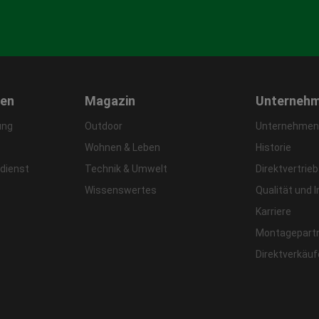
gen
Magazin
Unterneh
ung
Outdoor
Unternehmens
Wohnen & Leben
Historie
dienst
Technik & Umwelt
Direktvertrieb
Wissenswertes
Qualität und 
Karriere
Montagepart
Direktverkäu