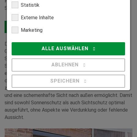
Fensterflächen und sogar Panoramafenster in
Statistik
Sondermaßen durchgehend verschattet werden.
Externe Inhalte
HEIM & HAUS ZipScreen entdecken
Marketing
Die Verschattung durch einen ZipScreen bietet bei großen
ALLE AUSWÄHLEN
Glasflächen zudem einen praktischen Zusatzeffekt: Das
Sonnenschutztextil sorgt tagsüber für sehr guten
ABLEHNEN
Sichtschutz, und zwar ohne die Aussicht erheblich
einzuschränken. Denn das Spezialgewebe ist so konzipiert,
dass es Einblicke von außen am Tag wirksam unterbindet,
SPEICHERN
zugleich aber durch seine leichte Transparenz Lichteinfall
und eine schemenhafte Sicht nach außen ermöglicht. Damit
Details anzeigen
sind sowohl Sonnenschutz als auch Sichtschutz optimal
ausgeführt, ohne Aspekte wie Verdunklung oder fehlende
Impressum
|
Datenschutz
Aussicht.