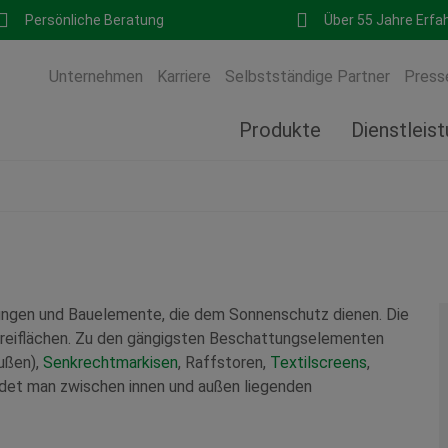
Persönliche Beratung
Über 55 Jahre Erfa
Unternehmen
Karriere
Selbstständige Partner
Press
Produkte
Dienstleis
ngen und Bauelemente, die dem Sonnenschutz dienen. Die
Freiflächen. Zu den gängigsten Beschattungselementen
außen),
Senkrechtmarkisen
, Raffstoren,
Textilscreens
,
edet man zwischen innen und außen liegenden