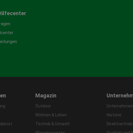
Hilfecenter
Fragen
center
leitungen
gen
Magazin
Unterneh
ung
Outdoor
Unternehmens
Wohnen & Leben
Historie
dienst
Technik & Umwelt
Direktvertrieb
Wissenswertes
Qualität und 