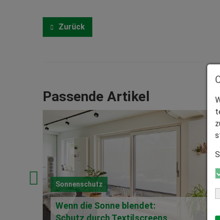
Zurück
Passende Artikel
W
t
z
s
S
Sonnenschutz
Wenn die Sonne blendet:
Schutz durch Textilscreens