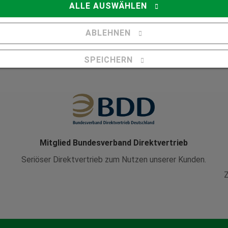
ALLE AUSWÄHLEN
mein Haus geeignet?
ABLEHNEN
SPEICHERN
Details anzeigen
Impressum
|
Datenschutz
Mitglied Bundesverband Direktvertrieb
Seriöser Direktvertrieb zum Nutzen unserer Kunden.
Z