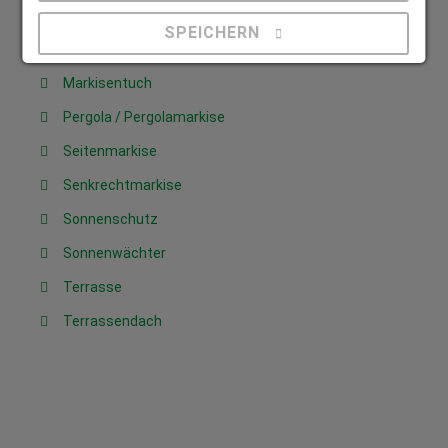
Kassettenmarkise
SPEICHERN
Markise
Markisentuch
Details anzeigen
Pergola / Pergolamarkise
Impressum
|
Datenschutz
Seitenmarkise
Senkrechtmarkise
Sonnenschutz
Sonnenwächter
Terrasse
Terrassendach