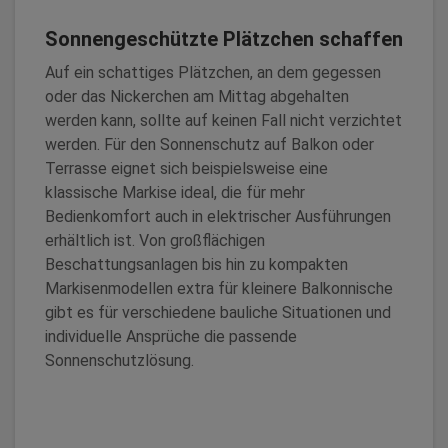
Unterkonstruktion lässt sich mit der Pergola
Markise ein wesentlich größerer Ausfall erzielen,
Sonnengeschützte Plätzchen schaffen
sodass auch auf großzügigen Terrassen und
Auf ein schattiges Plätzchen, an dem gegessen
Freiflächen ein sonnengeschützter Platz mit
oder das Nickerchen am Mittag abgehalten
mediterranem Flair entstehen kann.
werden kann, sollte auf keinen Fall nicht verzichtet
werden. Für den Sonnenschutz auf Balkon oder
Der Raum unter transparenten Terrassendächern
Terrasse eignet sich beispielsweise eine
wiederum lässt sich durch Wintergartenmarkisen in
klassische Markise ideal, die für mehr
Form einer Aufglas- oder Unterglasbeschattung
Bedienkomfort auch in elektrischer Ausführungen
effektiv vor Hitze schützen.
erhältlich ist. Von großflächigen
Beschattungsanlagen bis hin zu kompakten
In den Sommermonaten sollte außerdem darauf
Markisenmodellen extra für kleinere Balkonnische
geachtet werden, dass sich die Innenräume nicht
gibt es für verschiedene bauliche Situationen und
allzu stark aufheizen, sodass die Entspannung auch
individuelle Ansprüche die passende
im Inneren des Hauses weiter geht. In diesem
Sonnenschutzlösung.
Zusammenhang erweist sich neben einer Markise,
die angrenzende Räume im ausgefahrenen Zustand
gleich mitbeschattet, ein Zipscreen als besonders
praktisch, der außen vor den Fenstern angebracht