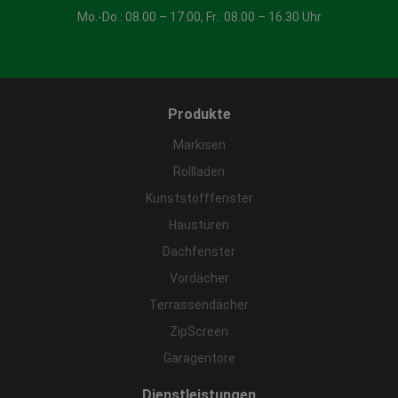
Mo.-Do.: 08.00 – 17.00, Fr.: 08.00 – 16.30 Uhr
Produkte
Markisen
Rollladen
Kunststofffenster
Haustüren
Dachfenster
Vordächer
Terrassendächer
ZipScreen
Garagentore
Dienstleistungen