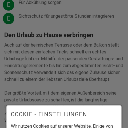
Für Abkühlung sorgen
Sichtschutz für ungestörte Stunden integrieren
Den Urlaub zu Hause verbringen
Auch auf der heimischen Terrasse oder dem Balkon stellt
sich mit diesen einfachen Tricks schnell ein echtes
Urlaubsgefühl ein. Mithilfe der passenden Gestaltungs- und
Einrichtungselemente bis hin zum abgestimmten Sicht- und
Sonnenschutz verwandelt sich das eigene Zuhause sicher
schnell zu einem der liebsten Urlaubsziele überhaupt.
Der größte Vorteil, mit dem eigenen Außenbereich seine
private Urlaubsoase zu schaffen, ist die langfristige
Investition: während die Urlaubsreise schon nach kurzer
COOKIE - EINSTELLUNGEN
Zeit vorbei ist, können Balkon und Terrasse noch viele
Wochen und Monate genossen werden – und das jedes
Wir nutzen Cookies auf unserer Website. Einige von
Jahr wieder von Frühjahr bis Herbst.