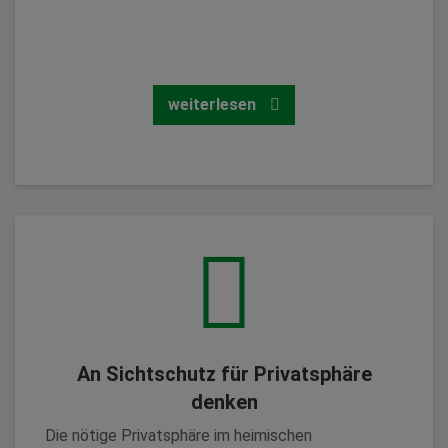
wird und so verhindert, dass die Sonnenstrahlung
überhaupt erst in die Wohnräume gelangt.
Zurück
weiterlesen
Markisen mit flexiblem Vario-Volant kombinieren
hingegen gleich mehrere Vorteile. Als integrierte
Senkrechtbeschattung dient der stufenlos
ausfahrbare Volant nicht nur als Blickschutz,
sondern bietet zusätzlich auch Sonnen- und
An Sichtschutz für Privatsphäre
Blendschutz insbesondere bei tiefstehender
denken
Sonne.
Im Zusammenspiel mit dem Markisentuch als
Die nötige Privatsphäre im heimischen